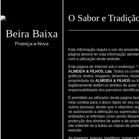
O Sabor e Tradição
Beira Baixa
Proença-a-Nova
Esta informação regula o uso do presente 
página deverá ler esta informação atent
com a utilização deste website.
Esta página de Internet sob o endereço "
h
ALMEIDA & FILHOS, Lda
. Todos os cont
gráficos, textos, imagens, desenhos, mús
propriedade da
ALMEIDA & FILHOS
ou f
legitimamente detêm os direitos de auto
responsabilidade dos parceiros identifica
É permitido ao utilizador desta página fa
nela contida para o disco rígido do seu c
outras pessoas, desde que o objectivo sej
se autorizando a alteração ou supressão 
entidades aí referidas como sendo titulare
protecção dos direitos de autor e de prop
site estende-se a todas as cópias de part
website.
As imagens, marcas, logótipos, nomes e 