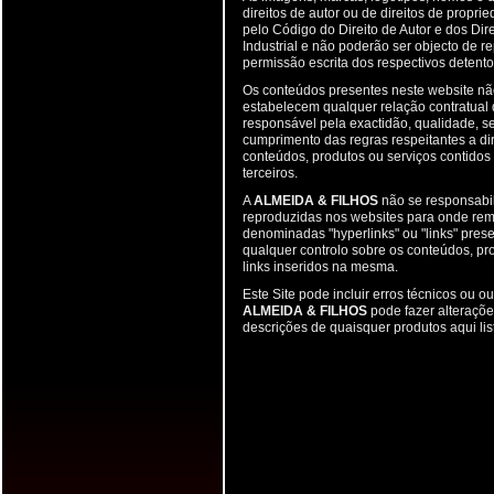
direitos de autor ou de direitos de propri
pelo Código do Direito de Autor e dos Di
Industrial e não poderão ser objecto de
permissão escrita dos respectivos detentor
Os conteúdos presentes neste website n
estabelecem qualquer relação contratual 
responsável pela exactidão, qualidade, se
cumprimento das regras respeitantes a dir
conteúdos, produtos ou serviços contidos
terceiros.
A
ALMEIDA & FILHOS
não se responsabil
reproduzidas nos websites para onde rem
denominadas "hyperlinks" ou "links" pres
qualquer controlo sobre os conteúdos, pro
links inseridos na mesma.
Este Site pode incluir erros técnicos ou o
ALMEIDA & FILHOS
pode fazer alteraçõe
descrições de quaisquer produtos aqui lis